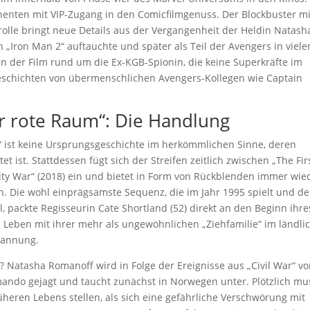
nten mit VIP-Zugang in den Comicfilmgenuss. Der Blockbuster mi
trolle bringt neue Details aus der Vergangenheit der Heldin Natash
 „Iron Man 2“ auftauchte und später als Teil der Avengers in viele
n der Film rund um die Ex-KGB-Spionin, die keine Superkräfte im
geschichten von übermenschlichen Avengers-Kollegen wie Captain
er rote Raum“: Die Handlung
 ist keine Ursprungsgeschichte im herkömmlichen Sinne, deren
 ist. Stattdessen fügt sich der Streifen zeitlich zwischen „The Fir
inity War“ (2018) ein und bietet in Form von Rückblenden immer wie
in. Die wohl einprägsamste Sequenz, die im Jahr 1995 spielt und d
 packte Regisseurin Cate Shortland (52) direkt an den Beginn ihre
fs Leben mit ihrer mehr als ungewöhnlichen „Ziehfamilie“ im ländli
pannung.
 Natasha Romanoff wird in Folge der Ereignisse aus „Civil War“ v
ndo gejagt und taucht zunächst in Norwegen unter. Plötzlich mu
rüheren Lebens stellen, als sich eine gefährliche Verschwörung mit