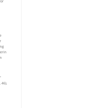
vor
e
r
ung
terin
um
“
 46),