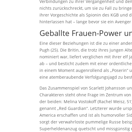
Verbindungen zu ihrer Vergangenheit und dem 
nichts zurückschreckt, um sie zu Fall zu bring
ihrer Vorgeschichte als Spionin des KGB und 
hinterlassen hat – lange bevor sie ein Avenge
Geballte Frauen-Power un
Eine dieser Beziehungen ist die zu einer and
Pugh (25). Die Britin, die trotz ihres jungen A
nominiert war, liefert verglichen mit ihrer elf
ab – und besticht zudem mit einer ordentlichen
in einem Moment augenrollend als „Poserin“ u
eine atemberaubende Verfolgungsjagd zu best
Das Zusammenspiel von Scarlett Johansson un
Charakteren steht ohne Frage im Zentrum von 
der beiden: Melina Vostokoff (Rachel Weisz, 51
genannt „Red Guardian“. Letzterer wurde urs
America erschaffen und ist als humorvoller Si
sorgt der verwahrloste pummelige Russe beispi
Superheldenanzug quetscht und missgünstig ne