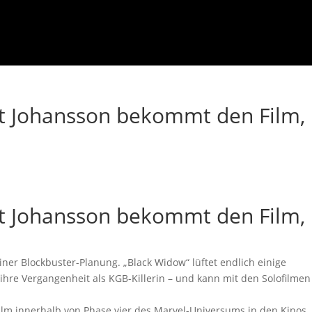
tt Johansson bekommt den Film,
tt Johansson bekommt den Film,
einer Blockbuster-Planung. „Black Widow“ lüftet endlich einige
re Vergangenheit als KGB-Killerin – und kann mit den Solofilmen
 Film innerhalb von Phase vier des Marvel-Universums in den Kinos.