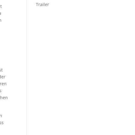
Trailer
t
a
n
st
der
eren
s
chen
on
ss