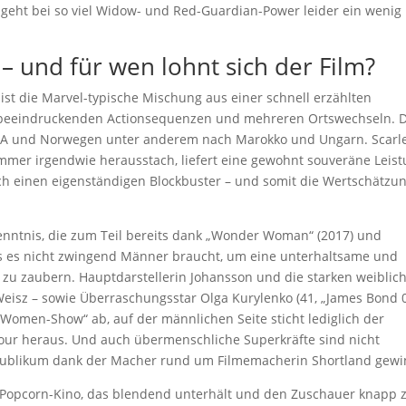
 geht bei so viel Widow- und Red-Guardian-Power leider ein wenig
– und für wen lohnt sich der Film?
 ist die Marvel-typische Mischung aus einer schnell erzählten
 beeindruckenden Actionsequenzen und mehreren Ortswechseln. D
USA und Norwegen unter anderem nach Marokko und Ungarn. Scarle
immer irgendwie herausstach, liefert eine gewohnt souveräne Leis
h einen eigenständigen Blockbuster – und somit die Wertschätzu
rkenntnis, die zum Teil bereits dank „Wonder Woman“ (2017) und
s es nicht zwingend Männer braucht, um eine unterhaltsame und
zu zaubern. Hauptdarstellerin Johansson und die starken weiblic
isz – sowie Überraschungsstar Olga Kurylenko (41, „James Bond 
r-Women-Show“ ab, auf der männlichen Seite sticht lediglich der
bour heraus. Und auch übermenschliche Superkräfte sind nicht
s Publikum dank der Macher rund um Filmemacherin Shortland gewi
 Popcorn-Kino, das blendend unterhält und den Zuschauer knapp 