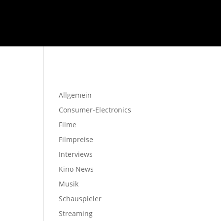
Startseite
Allgemein
Consumer-Electronics
Filme
Filmpreise
Interviews
Kino News
Musik
Schauspieler
Streaming