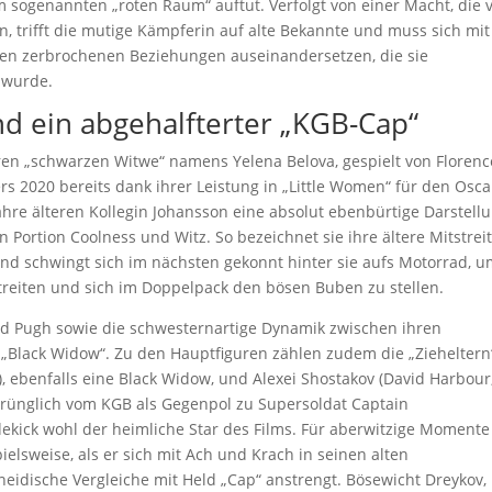
sogenannten „roten Raum“ auftut. Verfolgt von einer Macht, die 
en, trifft die mutige Kämpferin auf alte Bekannte und muss sich mit
den zerbrochenen Beziehungen auseinandersetzen, die sie
r wurde.
d ein abgehalfterter „KGB-Cap“
eren „schwarzen Witwe“ namens Yelena Belova, gespielt von Florenc
lters 2020 bereits dank ihrer Leistung in „Little Women“ für den Osca
 Jahre älteren Kollegin Johansson eine absolut ebenbürtige Darstell
 Portion Coolness und Witz. So bezeichnet sie ihre ältere Mitstrei
nd schwingt sich im nächsten gekonnt hinter sie aufs Motorrad, 
reiten und sich im Doppelpack den bösen Buben zu stellen.
d Pugh sowie die schwesternartige Dynamik zwischen ihren
„Black Widow“. Zu den Hauptfiguren zählen zudem die „Zieheltern
), ebenfalls eine Black Widow, und Alexei Shostakov (David Harbour,
prünglich vom KGB als Gegenpol zu Supersoldat Captain
dekick wohl der heimliche Star des Films. Für aberwitzige Momente
elsweise, als er sich mit Ach und Krach in seinen alten
idische Vergleiche mit Held „Cap“ anstrengt. Bösewicht Dreykov,