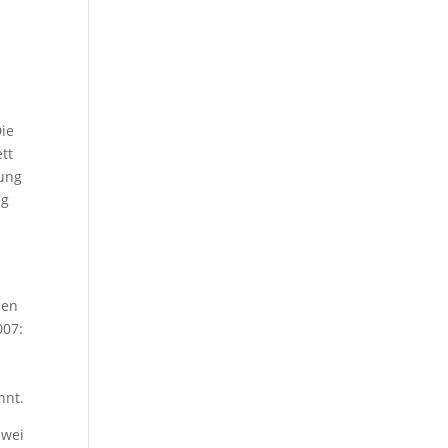
ie
tt
tung
ng
hen
007:
nnt.
zwei