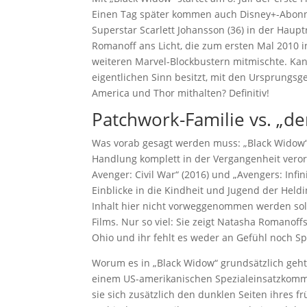
Einen Tag später kommen auch Disney+-Abonne
Superstar Scarlett Johansson (36) in der Haup
Romanoff ans Licht, die zum ersten Mal 2010 in
weiteren Marvel-Blockbustern mitmischte. Kan
eigentlichen Sinn besitzt, mit den Ursprungs
America und Thor mithalten? Definitiv!
Patchwork-Familie vs. „d
Was vorab gesagt werden muss: „Black Widow“
Handlung komplett in der Vergangenheit verortet
Avenger: Civil War“ (2016) und „Avengers: Inf
Einblicke in die Kindheit und Jugend der Held
Inhalt hier nicht vorweggenommen werden soll,
Films. Nur so viel: Sie zeigt Natasha Romanof
Ohio und ihr fehlt es weder an Gefühl noch S
Worum es in „Black Widow“ grundsätzlich geht?
einem US-amerikanischen Spezialeinsatzkomma
sie sich zusätzlich den dunklen Seiten ihres f