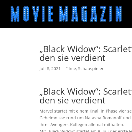
„Black Widow“: Scarle
den sie verdient
Juli 8, 2021
|
Filme
,
Schauspieler
„Black Widow“: Scarle
den sie verdient
Marvel startet mit einem Knall in Phase vier s
Geheimnisse rund um Natasha Romanoff und ih
ihrer Avengers-Kollegen allemal mithalten.
Mit „Black Widow“ startet am 8. Juli der erste