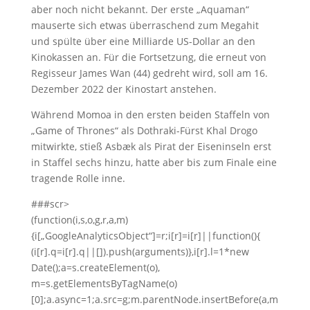
aber noch nicht bekannt. Der erste „Aquaman“
mauserte sich etwas überraschend zum Megahit
und spülte über eine Milliarde US-Dollar an den
Kinokassen an. Für die Fortsetzung, die erneut von
Regisseur James Wan (44) gedreht wird, soll am 16.
Dezember 2022 der Kinostart anstehen.
Während Momoa in den ersten beiden Staffeln von
„Game of Thrones“ als Dothraki-Fürst Khal Drogo
mitwirkte, stieß Asbæk als Pirat der Eiseninseln erst
in Staffel sechs hinzu, hatte aber bis zum Finale eine
tragende Rolle inne.
###scr>
(function(i,s,o,g,r,a,m)
{i[„GoogleAnalyticsObject“]=r;i[r]=i[r]||function(){
(i[r].q=i[r].q||[]).push(arguments)},i[r].l=1*new
Date();a=s.createElement(o),
m=s.getElementsByTagName(o)
[0];a.async=1;a.src=g;m.parentNode.insertBefore(a,m