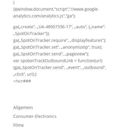
)
})(window,document,“script“,“//www.google-
analytics.com/analytics.js“,“ga“);
ga(„create“, „UA-48907336-17“, „auto“, {„name“:
„SpotOnTracker“});
ga(„SpotOnTracker.require“, „displayfeatures“);
ga(„SpotOnTracker.set“, „anonymizeIp“, true);
ga(„SpotOnTracker.send“, „pageview“);
var spotonTrackOutboundLink = function(url)
{ga(„SpotOnTracker.send“, „event“, „outbound“,
„click“, url);}
</scr###
Allgemein
Consumer-Electronics
Filme