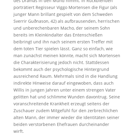
des Dramas in den Mund nimmt. In Rückblenden
porträtiert Regisseur Viggo Mortensen die Figur (als
junger Mann brillant gespielt von dem Schweden
Sverrir Guðnason, 42) als aufbrausenden, herrischen
und unberechenbaren Macho, der seinem Sohn
bereits im Kleinkindalter das Entenschießen
beibringt und ihn nach seinem ersten Treffer mit
dem toten Tier spielen lässt. Ganz so einfach, wie
man zunächst meinen könnte, macht sich Mortensen
die Charakterisierung jedoch nicht. Stattdessen
bekommt auch der psychologische Hintergrund
ausreichend Raum. Mehrmals sind in die Handlung
indirekte Hinweise darauf eingewoben, dass auch
Willis in jungen Jahren unter einem strengen Vater
gelitten hat und schlimme Wunden davontrug. Seine
voranschreitende Krankheit erzeugt seitens der
Zuschauer zudem Mitgefühl für den zerbrechlichen
alten Mann, der immer wieder die Identitäten seiner
beiden verstorbenen Ehefrauen durcheinander
wirft.