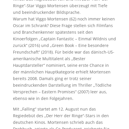
Ringe“-Star Viggo Mortensen überzeugt mit Tiefe
und beeindruckender Bildsprache.
Warum hat Viggo Mortensen (62) noch immer keinen
Oscar im Schrank? Diese Frage stellen sich Filmfans
und Branchenkenner spätestens seit den
Kinoerfolgen „Captain Fantastic – Einmal Wildnis und
zurück“ (2016) und „Green Book – Eine besondere
Freundschaft“ (2018). Für beide war das dänisch-US-
amerikanische Multitalent als „Bester
Hauptdarsteller“ nominiert, seine erste Chance in
der männlichen Hauptkategorie erhielt Mortensen
bereits 2008. Damals ging er trotz seiner
beeindruckenden Darstellung im Thriller „Tödliche
Versprechen – Eastern Promises“ (2007) leer aus,
ebenso wie in den Folgejahren.
Mit „Falling“ startet am 12. August nun das
Regiedebüt des „Der Herr der Ringe“-Stars in den
deutschen Kinos. Mortensen schrieb auch das
Drehbuch, agierte als Co-Produzent, zeichnete für