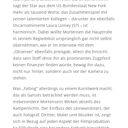
sagt der Star aus dem US-Bundesstaat New York
mehr als tausend Worte, das Zusammenspiel mit
seinen talentierten Kollegen – darunter die ebenfalls
Oscarnominierte Laura Linney (57) – ist
harmonisch. Dabei wollte Mortensen die Hauptrolle
in seinem Regiedebüt ursprünglich gar nicht selbst
übernehmen, wie er im Interview mit dem
„Observer“ ebenfalls preisgab. Allein die Einsicht,
dass sein Stoff ohne ihn als prominentes Zugpferd
keinen Finanzier finden würde, bewog ihn dazu,
nicht nur hinter, sondern auch vor der Kamera zu
stehen.
Was „Falling“ allerdings zu einem Kunstwerk macht,
das als Ganzes betrachtet werden muss, ist
insbesondere Mortensens Wirken abseits des
Rampenlichts. Der Einfluss des Leinwandstars, der
auch Fotograf, Dichter, Maler und Musiker ist, zeigt
sich in Bezug auf jeden Aspekt der Filmproduktion.
So fällt direkt eine besondere Ästhetik hinsichtlich