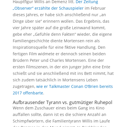
Hauptfigur Willis an Demenz litt.
Der Zeitung
„Observer“ erzählte der Schauspieler
im Februar
dieses Jahres, er habe sich anschließend nur „an
Dinge über sie“ erinnern wollen. Das Ergebnis, das
vier Jahre später auf die große Leinwand kommt,
gebe eher „Gefühle denn Fakten“ wieder, die eigene
Familiengeschichte diente Mortensen rein als
Inspirationsquelle für eine fiktive Handlung. Den
fertigen Film widmete er dennoch seinen beiden
Brüdern Peter und Charles Mortensen. Eine der
ersten Filmszenen, in der ein junger John eine Ente
schießt und sie anschließend mit ins Bett nimmt, hat
sich zudem tatsächlich in Mortensens Leben
zugetragen,
wie er Talkmaster Conan O’Brien bereits
2017 offenbarte
.
Aufbrausender Tyrann vs. gutmütiger Ruhepol
Wenn dem Zuschauer eines beim Gang ins Kino
auffallen sollte, dann ist es die schiere Anzahl an
Schimpfwörtern, die Familientyrann Willis im Laufe