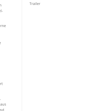
Trailer
m
l-
erne
e
rt
.
 aus
und