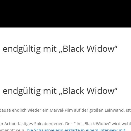
n endgültig mit „Black Widow“
n endgültig mit „Black Widow“
ause endlich wieder ein Marvel-Film auf der großen Leinwand. Ist
?
n Action-lastiges Soloabenteuer. Der Film „Black Widow“ wird wohl
Romanoff sein.
Die Schauspielerin erklärte in einem Interview mit