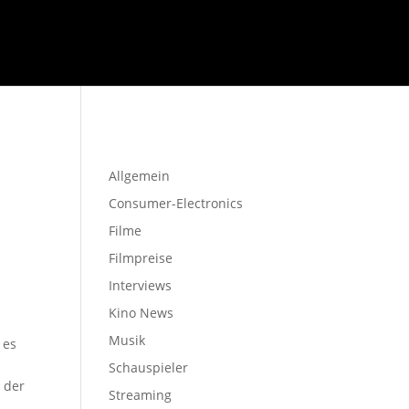
Startseite
Allgemein
Consumer-Electronics
Filme
Filmpreise
Interviews
Kino News
Musik
 es
Schauspieler
 der
Streaming