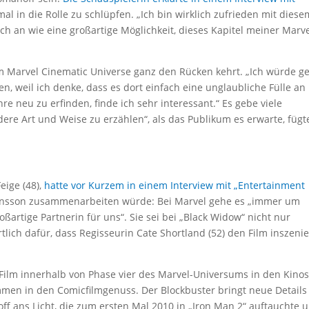
nmal in die Rolle zu schlüpfen. „Ich bin wirklich zufrieden mit diese
sich an wie eine großartige Möglichkeit, dieses Kapitel meiner Marve
em Marvel Cinematic Universe ganz den Rücken kehrt. „Ich würde g
 weil ich denke, dass es dort einfach eine unglaubliche Fülle an
nre neu zu erfinden, finde ich sehr interessant.“ Es gebe viele
dere Art und Weise zu erzählen“, als das Publikum es erwarte, fügt
eige (48),
hatte vor Kurzem in einem Interview mit „Entertainment
ohansson zusammenarbeiten würde: Bei Marvel gehe es „immer um
ßartige Partnerin für uns“. Sie sei bei „Black Widow“ nicht nur
ich dafür, dass Regisseurin Cate Shortland (52) den Film inszenie
e Film innerhalb von Phase vier des Marvel-Universums in den Kinos
en in den Comicfilmgenuss. Der Blockbuster bringt neue Details
f ans Licht, die zum ersten Mal 2010 in „Iron Man 2“ auftauchte 