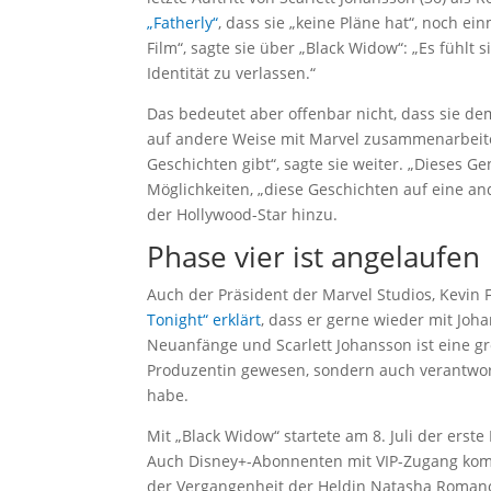
„Fatherly“
, dass sie „keine Pläne hat“, noch ei
Film“, sagte sie über „Black Widow“: „Es fühlt 
Identität zu verlassen.“
Das bedeutet aber offenbar nicht, dass sie d
auf andere Weise mit Marvel zusammenarbeiten,
Geschichten gibt“, sagte sie weiter. „Dieses Ge
Möglichkeiten, „diese Geschichten auf eine an
der Hollywood-Star hinzu.
Phase vier ist angelaufen
Auch der Präsident der Marvel Studios, Kevin F
Tonight“ erklärt
, dass er gerne wieder mit J
Neuanfänge und Scarlett Johansson ist eine gro
Produzentin gewesen, sondern auch verantwortl
habe.
Mit „Black Widow“ startete am 8. Juli der erst
Auch Disney+-Abonnenten mit VIP-Zugang komm
der Vergangenheit der Heldin Natasha Romanof