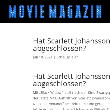
Hat Scarlett Johansso
abgeschlossen?
Juli 10, 2021
|
Schauspieler
Hat Scarlett Johansso
abgeschlossen?
Mit „Black Widow“ läuft nach der Kino-Zwangsp
der letzte MCU-Auftritt von Scarlett Johansson
Natasha Romanoff bestreitet im Kino gerade ei
letzte Auftritt von Scarlett Johansson (36) als 