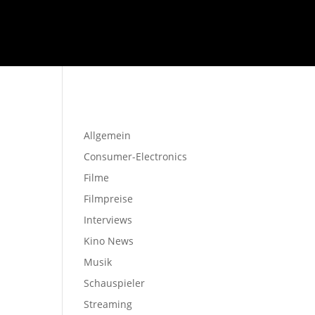
Startseite
Allgemein
Consumer-Electronics
Filme
Filmpreise
Interviews
Kino News
Musik
Schauspieler
Streaming