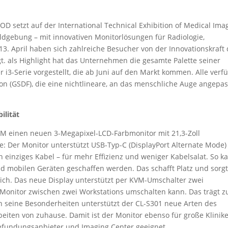
OD setzt auf der International Technical Exhibition of Medical Ima
ldgebung – mit innovativen Monitorlösungen für Radiologie,
3. April haben sich zahlreiche Besucher von der Innovationskraft 
. als Highlight hat das Unternehmen die gesamte Palette seiner
3-Serie vorgestellt, die ab Juni auf den Markt kommen. Alle verf
on (GSDF), die eine nichtlineare, an das menschliche Auge angepas
ilität
 einen neuen 3-Megapixel-LCD-Farbmonitor mit 21,3-Zoll
e: Der Monitor unterstützt USB-Typ-C (DisplayPort Alternate Mode
 einziges Kabel – für mehr Effizienz und weniger Kabelsalat. So k
d mobilen Geräten geschaffen werden. Das schafft Platz und sorgt
ich. Das neue Display unterstützt per KVM-Umschalter zwei
 Monitor zwischen zwei Workstations umschalten kann. Das trägt z
h seine Besonderheiten unterstützt der CL-S301 neue Arten des
rbeiten von zuhause. Damit ist der Monitor ebenso für große Klinik
efundungsanbieter und Imaging Center geeignet.