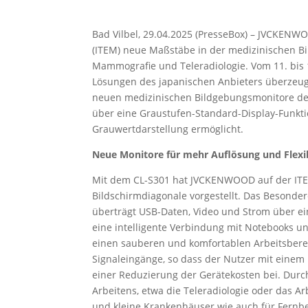
Bad Vilbel, 29.04.2025 (PresseBox) – JVCKENWO
(ITEM) neue Maßstäbe in der medizinischen Bi
Mammografie und Teleradiologie. Vom 11. bis 1
Lösungen des japanischen Anbieters überzeugt
neuen medizinischen Bildgebungsmonitore der i
über eine Graustufen-Standard-Display-Funkti
Grauwertdarstellung ermöglicht.
Neue Monitore für mehr Auflösung und Flexib
Mit dem CL-S301 hat JVCKENWOOD auf der ITEM
Bildschirmdiagonale vorgestellt. Das Besonder
überträgt USB-Daten, Video und Strom über ein
eine intelligente Verbindung mit Notebooks un
einen sauberen und komfortablen Arbeitsbere
Signaleingänge, so dass der Nutzer mit einem
einer Reduzierung der Gerätekosten bei. Durc
Arbeitens, etwa die Teleradiologie oder das A
und kleine Krankenhäuser wie auch für Fernb