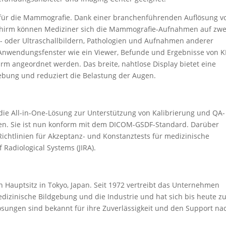
l für die Mammografie. Dank einer branchenführenden Auflösung v
schirm können Mediziner sich die Mammografie-Aufnahmen auf zwe
T- oder Ultraschallbildern, Pathologien und Aufnahmen anderer
nwendungsfenster wie ein Viewer, Befunde und Ergebnisse von K
rm angeordnet werden. Das breite, nahtlose Display bietet eine
ebung und reduziert die Belastung der Augen.
 die All-in-One-Lösung zur Unterstützung von Kalibrierung und QA-
en. Sie ist nun konform mit dem DICOM-GSDF-Standard. Darüber
ichtlinien für Akzeptanz- und Konstanztests für medizinische
 Radiological Systems (JIRA).
Hauptsitz in Tokyo, Japan. Seit 1972 vertreibt das Unternehmen
dizinische Bildgebung und die Industrie und hat sich bis heute z
ösungen sind bekannt für ihre Zuverlässigkeit und den Support na