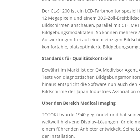
Der CL-S1200 ist ein LCD-Farbmonitor speziel
12 Megapixeln und einem 30,9-Zoll-Breitbild
Bildschirmen anschauen, parallel mit CT-, MR
Bildgebungsmodalitäten. So können mehrere A
Auswertungen frei auf einem einzigen Bildschi
komfortable, platzoptimierte Bildgebungsumg
Standards für Qualitätskontrolle
Bewährt im Markt ist der QA Medivisor Agent,
Tests von diagnostischen Bildgebungsmonitor
hinaus entspricht die Software nun auch den R
Bildschirme der Japan Industries Association of
Über den Bereich Medical Imaging
TOTOKU wurde 1940 gegründet und hat seinen 
weltweit high-end Display-Lösungen für die me
einem führenden Anbieter entwickelt. Seine L
der Installation.