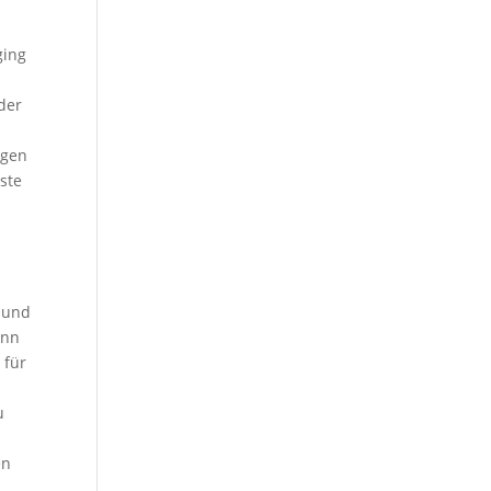
ging
der
ügen
ste
) und
ann
 für
u
en