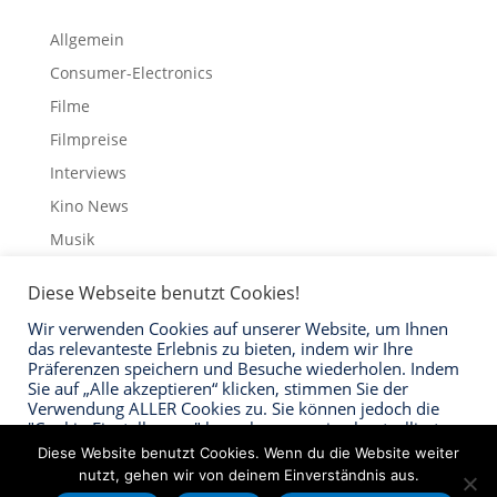
Allgemein
Consumer-Electronics
Filme
Filmpreise
Interviews
Kino News
Musik
Schauspieler
Diese Webseite benutzt Cookies!
Streaming
Wir verwenden Cookies auf unserer Website, um Ihnen
Trailer
das relevanteste Erlebnis zu bieten, indem wir Ihre
Präferenzen speichern und Besuche wiederholen. Indem
Sie auf „Alle akzeptieren“ klicken, stimmen Sie der
Verwendung ALLER Cookies zu. Sie können jedoch die
"Cookie-Einstellungen" besuchen, um eine kontrollierte
Zustimmung zu erteilen.
Impressum
Datenschutzerklärung
Kontakt
Diese Website benutzt Cookies. Wenn du die Website weiter
nutzt, gehen wir von deinem Einverständnis aus.
Cookie Einstellungen
Akzeptieren "Alle"