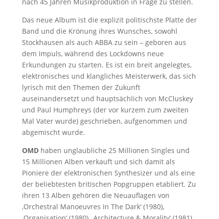
nach 45 Jahren Musikproduktion in Frage zu stellen.
Das neue Album ist die explizit politischste Platte der
Band und die Krönung ihres Wunsches, sowohl
Stockhausen als auch ABBA zu sein – geboren aus
dem Impuls, während des Lockdowns neue
Erkundungen zu starten. Es ist ein breit angelegtes,
elektronisches und klangliches Meisterwerk, das sich
lyrisch mit den Themen der Zukunft
auseinandersetzt und hauptsächlich von McCluskey
und Paul Humphreys (der vor kurzem zum zweiten
Mal Vater wurde) geschrieben, aufgenommen und
abgemischt wurde.
OMD
haben unglaubliche 25 Millionen Singles und
15 Millionen Alben verkauft und sich damit als
Pioniere der elektronischen Synthesizer und als eine
der beliebtesten britischen Popgruppen etabliert. Zu
ihren 13 Alben gehören die Neuauflagen von
‚Orchestral Manoeuvres In The Dark‘ (1980),
‚Organisation‘ (1980), ‚Architecture & Morality‘ (1981)