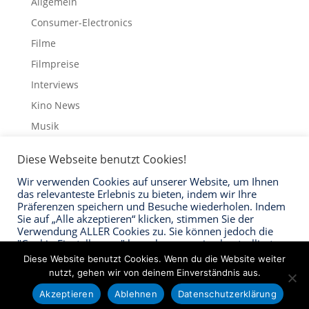
Allgemein
Consumer-Electronics
Filme
Filmpreise
Interviews
Kino News
Musik
Schauspieler
Diese Webseite benutzt Cookies!
Streaming
Wir verwenden Cookies auf unserer Website, um Ihnen
Trailer
das relevanteste Erlebnis zu bieten, indem wir Ihre
Präferenzen speichern und Besuche wiederholen. Indem
Sie auf „Alle akzeptieren“ klicken, stimmen Sie der
Verwendung ALLER Cookies zu. Sie können jedoch die
"Cookie-Einstellungen" besuchen, um eine kontrollierte
Zustimmung zu erteilen.
Impressum
Datenschutzerklärung
Kontakt
Diese Website benutzt Cookies. Wenn du die Website weiter
nutzt, gehen wir von deinem Einverständnis aus.
Cookie Einstellungen
Akzeptieren "Alle"
Akzeptieren
Ablehnen
Datenschutzerklärung
© Care-Verlag 2023