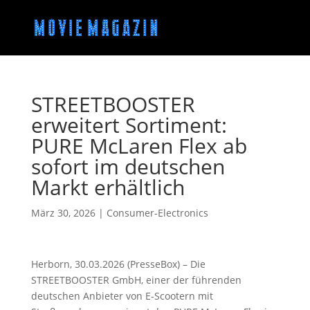
STREETBOOSTER
erweitert Sortiment:
PURE McLaren Flex ab
sofort im deutschen
Markt erhältlich
März 30, 2026
|
Consumer-Electronics
Herborn, 30.03.2026 (PresseBox) – Die
STREETBOOSTER GmbH, einer der führenden
deutschen Anbieter von E-Scootern mit