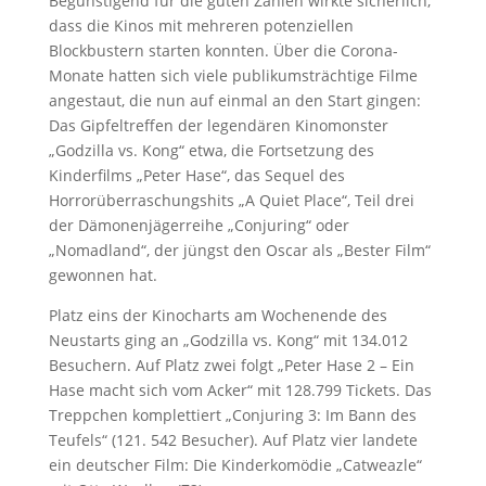
Begünstigend für die guten Zahlen wirkte sicherlich,
dass die Kinos mit mehreren potenziellen
Blockbustern starten konnten. Über die Corona-
Monate hatten sich viele publikumsträchtige Filme
angestaut, die nun auf einmal an den Start gingen:
Das Gipfeltreffen der legendären Kinomonster
„Godzilla vs. Kong“ etwa, die Fortsetzung des
Kinderfilms „Peter Hase“, das Sequel des
Horrorüberraschungshits „A Quiet Place“, Teil drei
der Dämonenjägerreihe „Conjuring“ oder
„Nomadland“, der jüngst den Oscar als „Bester Film“
gewonnen hat.
Platz eins der Kinocharts am Wochenende des
Neustarts ging an „Godzilla vs. Kong“ mit 134.012
Besuchern. Auf Platz zwei folgt „Peter Hase 2 – Ein
Hase macht sich vom Acker“ mit 128.799 Tickets. Das
Treppchen komplettiert „Conjuring 3: Im Bann des
Teufels“ (121. 542 Besucher). Auf Platz vier landete
ein deutscher Film: Die Kinderkomödie „Catweazle“