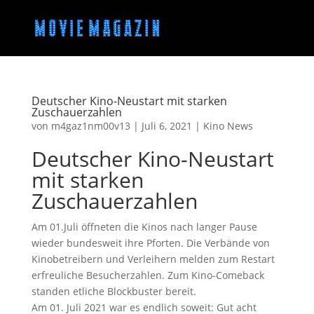
Deutscher Kino-Neustart mit starken
Zuschauerzahlen
von
m4gaz1nm00v13
|
Juli 6, 2021
|
Kino News
Deutscher Kino-Neustart
mit starken
Zuschauerzahlen
Am 01.Juli öffneten die Kinos nach langer Pause
wieder bundesweit ihre Pforten. Die Verbände von
Kinobetreibern und Verleihern melden zum Restart
erfreuliche Besucherzahlen. Zum Kino-Comeback
standen etliche Blockbuster bereit.
Am 01. Juli 2021 war es endlich soweit: Gut acht