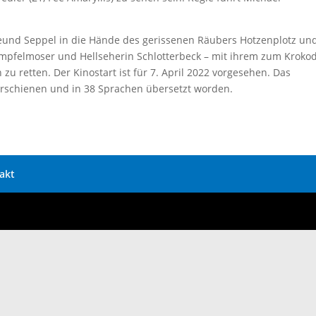
reund Seppel in die Hände des gerissenen Räubers Hotzenplotz un
mpfelmoser und Hellseherin Schlotterbeck – mit ihrem zum Krokod
zu retten. Der Kinostart ist für 7. April 2022 vorgesehen. Das
 erschienen und in 38 Sprachen übersetzt worden.
akt