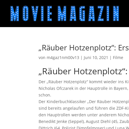
„Räuber Hotzenplotz“: Er
von
m4gaz1nm00v13
|
Juni 10, 2021
|
Filme
„Räuber Hotzenplotz“:
Der „Räuber Hotzenplotz“ kommt wieder ins Kin
Nicholas Ofczarek in der Hauptrolle in Bayern
schon.
Der Kinderbuchklassiker „Der Räuber Hotzenplo
sind bereits angelaufen und führen die ZDF-K
den Hauptrollen werden unter anderem Nichola
Benedikt Jenke (Seppel), August Diehl (45, Zaub
Dittrich (64, Polizist Dimpfelmoser) und Luna W