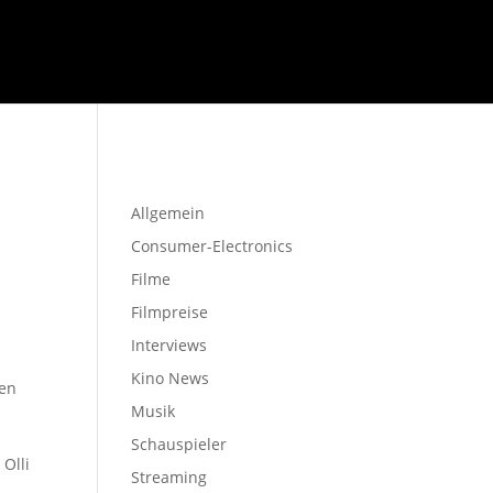
Startseite
Allgemein
Consumer-Electronics
Filme
Filmpreise
Interviews
Kino News
ten
Musik
n
Schauspieler
 Olli
Streaming