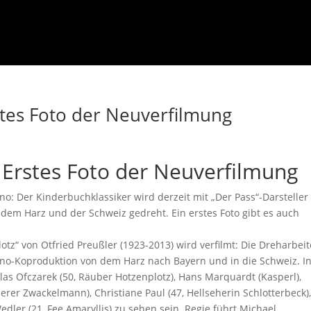
stes Foto der Neuverfilmung
 Erstes Foto der Neuverfilmung
o: Der Kinderbuchklassiker wird derzeit mit „Der Pass“-Darsteller
, dem Harz und der Schweiz gedreht. Ein erstes Foto gibt es auch
tz“ von Otfried Preußler (1923-2013) wird verfilmt: Die Dreharbei
ino-Koproduktion von dem Harz nach Bayern und in die Schweiz. I
s Ofczarek (50, Räuber Hotzenplotz), Hans Marquardt (Kasperl),
erer Zwackelmann), Christiane Paul (47, Hellseherin Schlotterbeck),
edler (21, Fee Amaryllis) zu sehen sein. Regie führt Michael