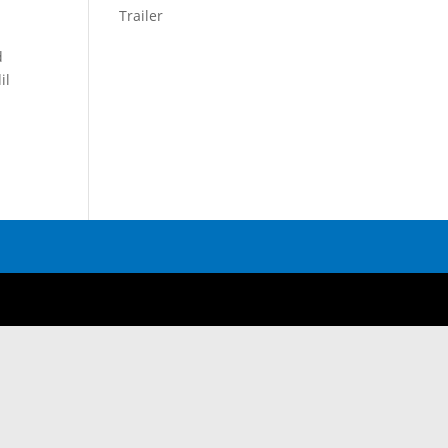
Trailer
d
il