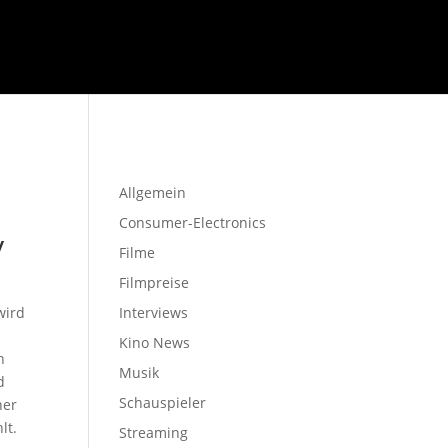
Startseite
Allgemein
Consumer-Electronics
y
Filme
Filmpreise
wird
Interviews
Kino News
n
Musik
d
Schauspieler
ner
lt.
Streaming