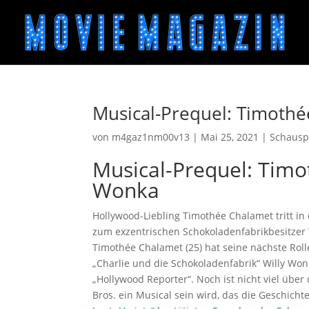
Musical-Prequel: Timothé
von
m4gaz1nm00v13
|
Mai 25, 2021
|
Schausp
Musical-Prequel: Timo
Wonka
Hollywood-Liebling Timothée Chalamet tritt in
zum exzentrischen Schokoladenfabrikbesitzer 
Timothée Chalamet (25) hat seine nächste Roll
„Charlie und die Schokoladenfabrik“ Willy Wo
„Hollywood Reporter“. Noch ist nicht viel über
Bros. ein Musical sein wird, das die Geschicht