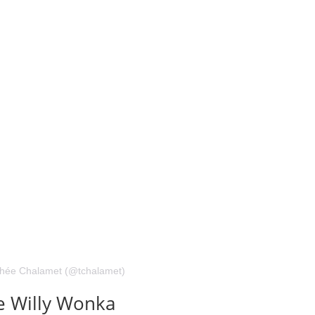
thée Chalamet (@tchalamet)
e Willy Wonka