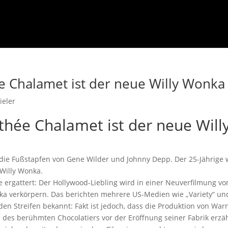
e Chalamet ist der neue Willy Wonka
ieler
thée Chalamet ist der neue Will
 die Fußstapfen von Gene Wilder und Johnny Depp. Der 25-Jährige 
Willy Wonka.
e ergattert: Der Hollywood-Liebling wird in einer Neuverfilmung vo
nka verkörpern. Das berichten mehrere US-Medien wie „Variety“ un
 den Streifen bekannt: Fakt ist jedoch, dass die Produktion von War
e des berühmten Chocolatiers vor der Eröffnung seiner Fabrik erzäh