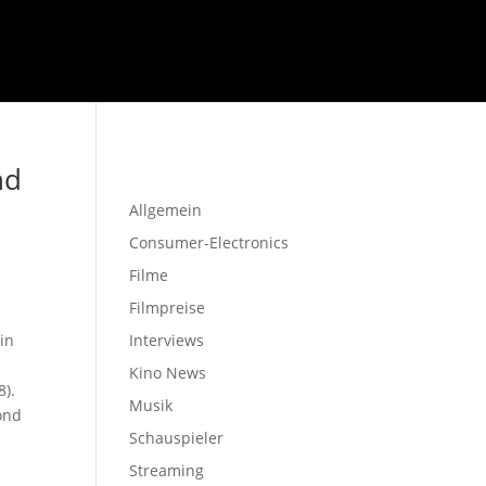
Startseite
nd
Allgemein
Consumer-Electronics
Filme
Filmpreise
ein
Interviews
Kino News
8).
Musik
ond
Schauspieler
Streaming