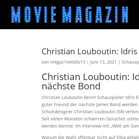
Christian Louboutin: Idri
von
m4gaz1nm00v13
|
Juni 13, 2021
|
Schausp
Christian Louboutin: I
nächste Bond
Christian Louboutin kennt Schauspieler Idris E
guter Freund der nächste James Bond werden 
Schuhdesigner Christian Louboutin (58) verbin
Seit vielen Monaten schwirren Gerüchte umher
werden könnte. Im Interview mit „Welt am Sonnt
Warum die Wahl offenbar nicht auf Elba gefalle