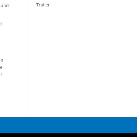
Trailer
reund
d
en
he
ür