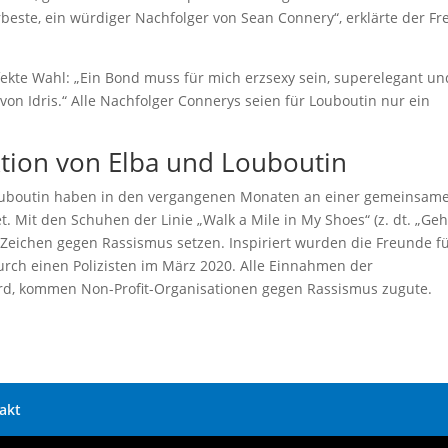
rbeste, ein würdiger Nachfolger von Sean Connery“, erklärte der F
fekte Wahl: „Ein Bond muss für mich erzsexy sein, superelegant un
 von Idris.“ Alle Nachfolger Connerys seien für Louboutin nur ein
ion von Elba und Louboutin
n Louboutin haben in den vergangenen Monaten an einer gemeinsam
. Mit den Schuhen der Linie „Walk a Mile in My Shoes“ (z. dt. „Ge
 Zeichen gegen Rassismus setzen. Inspiriert wurden die Freunde f
rch einen Polizisten im März 2020. Alle Einnahmen der
wird, kommen Non-Profit-Organisationen gegen Rassismus zugute.
akt