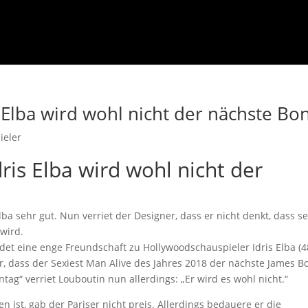
s Elba wird wohl nicht der nächste Bo
ieler
dris Elba wird wohl nicht der
lba sehr gut. Nun verriet der Designer, dass er nicht denkt, dass s
wird.
det eine enge Freundschaft zu Hollywoodschauspieler Idris Elba (4
, dass der Sexiest Man Alive des Jahres 2018 der nächste James B
ag“ verriet Louboutin nun allerdings: „Er wird es wohl nicht.“
n ist, gab der Pariser nicht preis. Allerdings bedauere er die