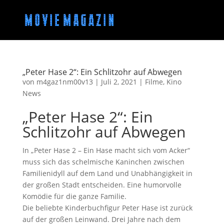
„Peter Hase 2“: Ein Schlitzohr auf Abwegen
von
m4gaz1nm00v13
|
Juli 2, 2021
|
Filme
,
Kino
News
„Peter Hase 2“: Ein
Schlitzohr auf Abwegen
In „Peter Hase 2 – Ein Hase macht sich vom Acker“
muss sich das schelmische Kaninchen zwischen
Familienidyll auf dem Land und Unabhängigkeit in
der großen Stadt entscheiden. Eine humorvolle
Komödie für die ganze Familie.
Die beliebte Kinderbuchfigur Peter Hase ist zurück
auf der großen Leinwand. Drei Jahre nach dem