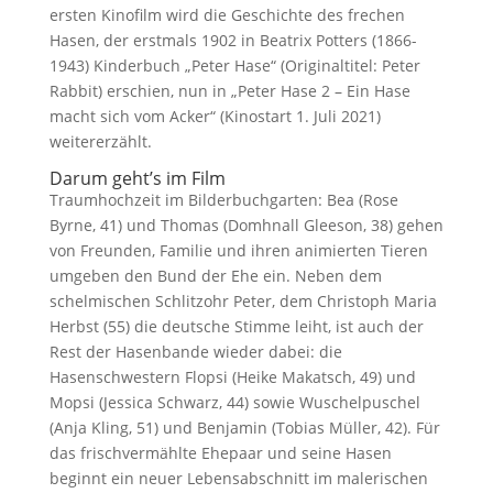
ersten Kinofilm wird die Geschichte des frechen
Hasen, der erstmals 1902 in Beatrix Potters (1866-
1943) Kinderbuch „Peter Hase“ (Originaltitel: Peter
Rabbit) erschien, nun in „Peter Hase 2 – Ein Hase
macht sich vom Acker“ (Kinostart 1. Juli 2021)
weitererzählt.
Darum geht’s im Film
Traumhochzeit im Bilderbuchgarten: Bea (Rose
Byrne, 41) und Thomas (Domhnall Gleeson, 38) gehen
von Freunden, Familie und ihren animierten Tieren
umgeben den Bund der Ehe ein. Neben dem
schelmischen Schlitzohr Peter, dem Christoph Maria
Herbst (55) die deutsche Stimme leiht, ist auch der
Rest der Hasenbande wieder dabei: die
Hasenschwestern Flopsi (Heike Makatsch, 49) und
Mopsi (Jessica Schwarz, 44) sowie Wuschelpuschel
(Anja Kling, 51) und Benjamin (Tobias Müller, 42). Für
das frischvermählte Ehepaar und seine Hasen
beginnt ein neuer Lebensabschnitt im malerischen