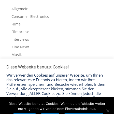
Allgemein
Consumer-Electronics
Filme
Filmpreise
Interviews
Kino News
Musik
Schauspieler
Diese Webseite benutzt Cookies!
Streaming
Wir verwenden Cookies auf unserer Website, um Ihnen
Trailer
das relevanteste Erlebnis zu bieten, indem wir Ihre
Präferenzen speichern und Besuche wiederholen. Indem
Sie auf „Alle akzeptieren“ klicken, stimmen Sie der
Verwendung ALLER Cookies zu. Sie können jedoch die
"Cookie-Einstellungen" besuchen, um eine kontrollierte
Zustimmung zu erteilen.
Impressum
Datenschutzerklärung
Kontakt
Diese Website benutzt Cookies. Wenn du die Website weiter
nutzt, gehen wir von deinem Einverständnis aus.
Cookie Einstellungen
Akzeptieren "Alle"