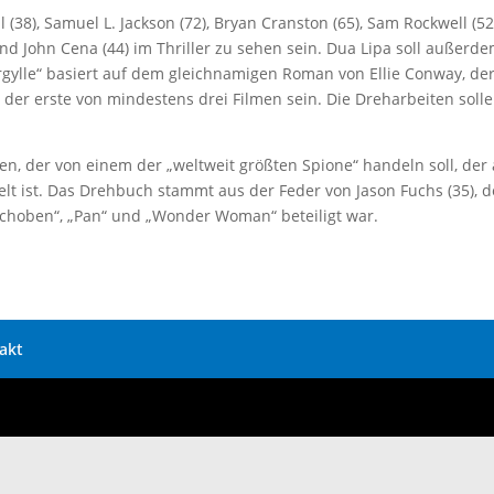
(38), Samuel L. Jackson (72), Bryan Cranston (65), Sam Rockwell (52
und John Cena (44) im Thriller zu sehen sein. Dua Lipa soll außerd
„Argylle“ basiert auf dem gleichnamigen Roman von Ellie Conway, de
 der erste von mindestens drei Filmen sein. Die Dreharbeiten soll
n, der von einem der „weltweit größten Spione“ handeln soll, der 
t ist. Das Drehbuch stammt aus der Feder von Jason Fuchs (35), d
rschoben“, „Pan“ und „Wonder Woman“ beteiligt war.
akt