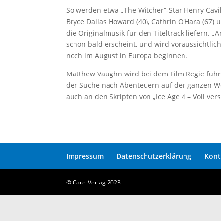
So werden etwa „The Witcher“-Star Henry Cavill 
Bryce Dallas Howard (40), Cathrin O’Hara (67) 
die Originalmusik für den Titeltrack liefern. 
schon bald erscheint, und wird voraussichtlich
noch im August in Europa beginnen.
Matthew Vaughn wird bei dem Film Regie führe
der Suche nach Abenteuern auf der ganzen Wel
auch an den Skripten von „Ice Age 4 – Voll ve
Impressum
Datenschutzerklärung
Kont
© Care-Verlag 2023