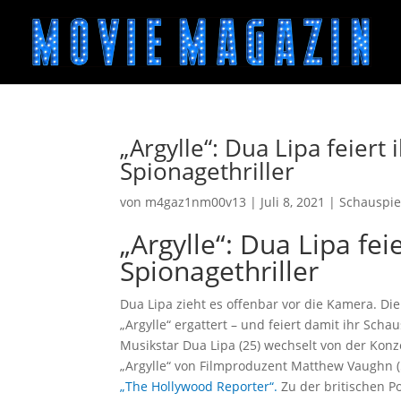
„Argylle“: Dua Lipa feiert
Spionagethriller
von
m4gaz1nm00v13
|
Juli 8, 2021
|
Schauspie
„Argylle“: Dua Lipa fei
Spionagethriller
Dua Lipa zieht es offenbar vor die Kamera. Di
„Argylle“ ergattert – und feiert damit ihr Scha
Musikstar Dua Lipa (25) wechselt von der Konz
„Argylle“ von Filmproduzent Matthew Vaughn (5
„The Hollywood Reporter“.
Zu der britischen P