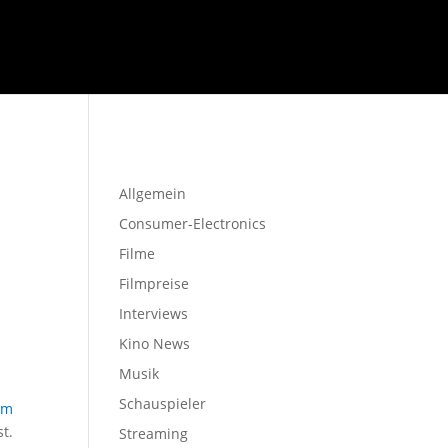
Startseite
Allgemein
Consumer-Electronics
Filme
Filmpreise
Interviews
Kino News
Musik
Schauspieler
em
t.
Streaming