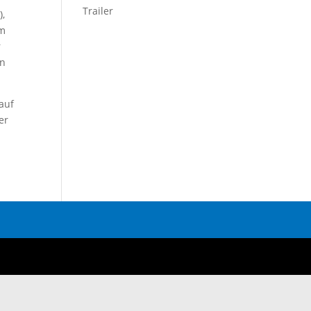
Trailer
),
em
r
en
auf
er