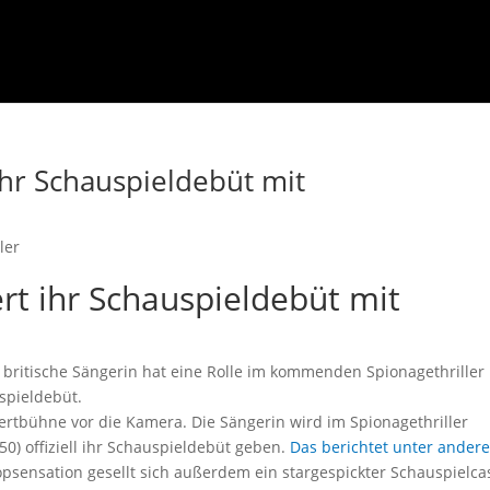
 ihr Schauspieldebüt mit
ler
ert ihr Schauspieldebüt mit
e britische Sängerin hat eine Rolle im kommenden Spionagethriller
uspieldebüt.
ertbühne vor die Kamera. Die Sängerin wird im Spionagethriller
0) offiziell ihr Schauspieldebüt geben.
Das berichtet unter ander
opsensation gesellt sich außerdem ein stargespickter Schauspielcas