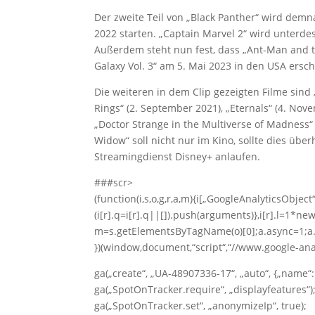
Der zweite Teil von „Black Panther“ wird demn
2022 starten. „Captain Marvel 2“ wird unterde
Außerdem steht nun fest, dass „Ant-Man and 
Galaxy Vol. 3“ am 5. Mai 2023 in den USA ersch
Die weiteren in dem Clip gezeigten Filme sind 
Rings“ (2. September 2021), „Eternals“ (4. No
„Doctor Strange in the Multiverse of Madness“ 
Widow“ soll nicht nur im Kino, sollte dies übe
Streamingdienst Disney+ anlaufen.
###scr>
(function(i,s,o,g,r,a,m){i[„GoogleAnalyticsObject“
(i[r].q=i[r].q||[]).push(arguments)},i[r].l=1*ne
m=s.getElementsByTagName(o)[0];a.async=1;a.
})(window,document,“script“,“//www.google-analy
ga(„create“, „UA-48907336-17“, „auto“, {„name“
ga(„SpotOnTracker.require“, „displayfeatures“)
ga(„SpotOnTracker.set“, „anonymizeIp“, true);