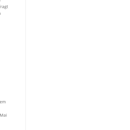
fragt
n
rem
 Mai