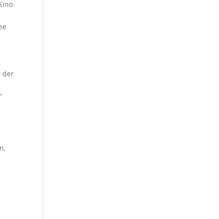
Kino
ee
r der
“
n,