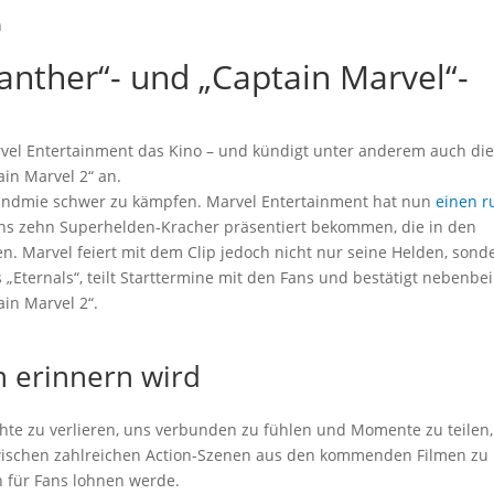
n
anther“- und „Captain Marvel“-
arvel Entertainment das Kino – und kündigt unter anderem auch di
ain Marvel 2“ an.
Pandmie schwer zu kämpfen. Marvel Entertainment hat nun
einen r
ans zehn Superhelden-Kracher präsentiert bekommen, die in den
. Marvel feiert mit dem Clip jedoch nicht nur seine Helden, sond
 „Eternals“, teilt Starttermine mit den Fans und bestätigt nebenbei
ain Marvel 2“.
 erinnern wird
chte zu verlieren, uns verbunden zu fühlen und Momente zu teilen,
 zwischen zahlreichen Action-Szenen aus den kommenden Filmen zu
h für Fans lohnen werde.