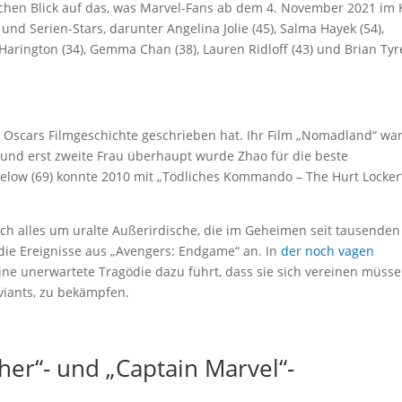
lichen Blick auf das, was Marvel-Fans ab dem 4. November 2021 im 
und Serien-Stars, darunter Angelina Jolie (45), Salma Hayek (54),
 Harington (34), Gemma Chan (38), Lauren Ridloff (43) und Brian Tyr
en Oscars Filmgeschichte geschrieben hat. Ihr Film „Nomadland“ wa
 und erst zweite Frau überhaupt wurde Zhao für die beste
igelow (69) konnte 2010 mit „Tödliches Kommando – The Hurt Locker
ch alles um uralte Außerirdische, die im Geheimen seit tausenden
 die Ereignisse aus „Avengers: Endgame“ an. In
der noch vagen
eine unerwartete Tragödie dazu führt, dass sie sich vereinen müsse
viants, zu bekämpfen.
her“- und „Captain Marvel“-