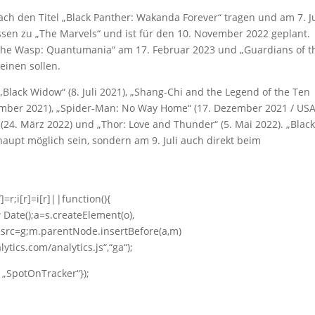
ach den Titel „Black Panther: Wakanda Forever“ tragen und am 7. Ju
ssen zu „The Marvels“ und ist für den 10. November 2022 geplant.
the Wasp: Quantumania“ am 17. Februar 2023 und „Guardians of t
einen sollen.
„Black Widow“ (8. Juli 2021), „Shang-Chi and the Legend of the Ten
vember 2021), „Spider-Man: No Way Home“ (17. Dezember 2021 / USA
(24. März 2022) und „Thor: Love and Thunder“ (5. Mai 2022). „Blac
rhaupt möglich sein, sondern am 9. Juli auch direkt beim
]=r;i[r]=i[r]||function(){
w Date();a=s.createElement(o),
src=g;m.parentNode.insertBefore(a,m)
tics.com/analytics.js“,“ga“);
: „SpotOnTracker“});
;