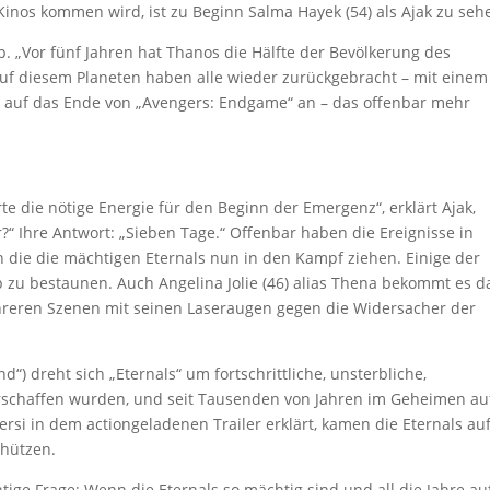
inos kommen wird, ist zu Beginn Salma Hayek (54) als Ajak zu seh
ip. „Vor fünf Jahren hat Thanos die Hälfte der Bevölkerung des
uf diesem Planeten haben alle wieder zurückgebracht – mit einem
lt auf das Ende von „Avengers: Endgame“ an – das offenbar mehr
rte die nötige Energie für den Beginn der Emergenz“, erklärt Ajak,
r?“ Ihre Antwort: „Sieben Tage.“ Offenbar haben die Ereignisse in
 die die mächtigen Eternals nun in den Kampf ziehen. Einige der
 zu bestaunen. Auch Angelina Jolie (46) alias Thena bekommt es d
ehreren Szenen mit seinen Laseraugen gegen die Widersacher der
“) dreht sich „Eternals“ um fortschrittliche, unsterbliche,
erschaffen wurden, und seit Tausenden von Jahren im Geheimen au
rsi in dem actiongeladenen Trailer erklärt, kamen die Eternals auf
chützen.
tige Frage: Wenn die Eternals so mächtig sind und all die Jahre au