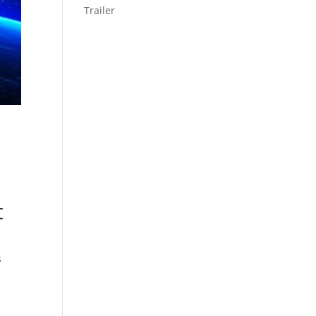
Trailer
t
s