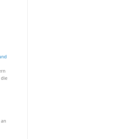
e
und
ern
 die
 an