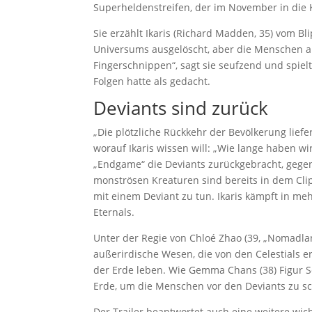
Superheldenstreifen, der im November in die K
Sie erzählt Ikaris (Richard Madden, 35) vom Bl
Universums ausgelöscht, aber die Menschen a
Fingerschnippen“, sagt sie seufzend und spie
Folgen hatte als gedacht.
Deviants sind zurück
„Die plötzliche Rückkehr der Bevölkerung liefe
worauf Ikaris wissen will: „Wie lange haben wi
„Endgame“ die Deviants zurückgebracht, gegen
monströsen Kreaturen sind bereits in dem Clip
mit einem Deviant zu tun. Ikaris kämpft in m
Eternals.
Unter der Regie von Chloé Zhao (39, „Nomadland
außerirdische Wesen, die von den Celestials 
der Erde leben. Wie Gemma Chans (38) Figur Se
Erde, um die Menschen vor den Deviants zu s
Der Trailer beantwortet auch eine weitere wich