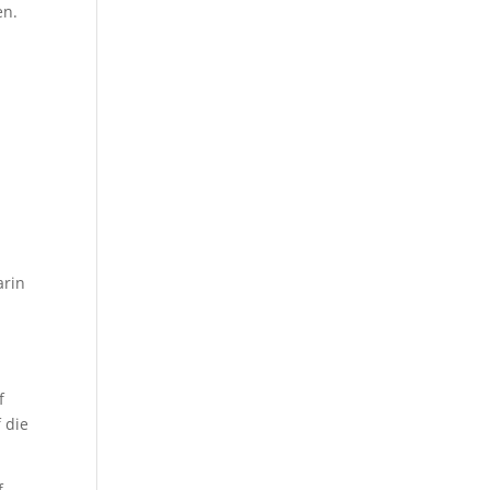
en.
arin
f
 die
f