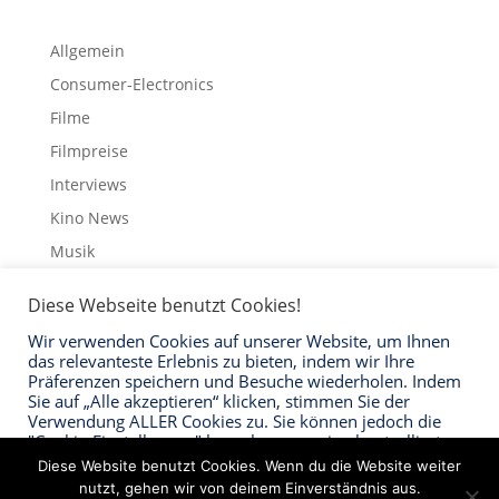
Allgemein
Consumer-Electronics
Filme
Filmpreise
Interviews
Kino News
Musik
Schauspieler
Diese Webseite benutzt Cookies!
Streaming
Wir verwenden Cookies auf unserer Website, um Ihnen
Trailer
das relevanteste Erlebnis zu bieten, indem wir Ihre
Präferenzen speichern und Besuche wiederholen. Indem
Sie auf „Alle akzeptieren“ klicken, stimmen Sie der
Verwendung ALLER Cookies zu. Sie können jedoch die
"Cookie-Einstellungen" besuchen, um eine kontrollierte
Zustimmung zu erteilen.
Impressum
Datenschutzerklärung
Kontakt
Diese Website benutzt Cookies. Wenn du die Website weiter
nutzt, gehen wir von deinem Einverständnis aus.