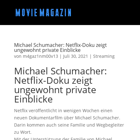
Michael Schumacher: Netflix-Doku zeigt
ungewohnt private Einblicke
von
m4gaz1nm00v13
|
Juli 30, 2021
|
Streaming
Michael Schumacher:
Netflix-Doku zeigt
ungewohnt private
Einblicke
Netflix veröffentlicht in wenigen Wochen einen
neuen Dokumentarfilm über Michael Schumacher.
Darin kommen auch seine Familie und Wegbegleiter
zu Wort.
Mit der Unterstützung der Familie von Michael