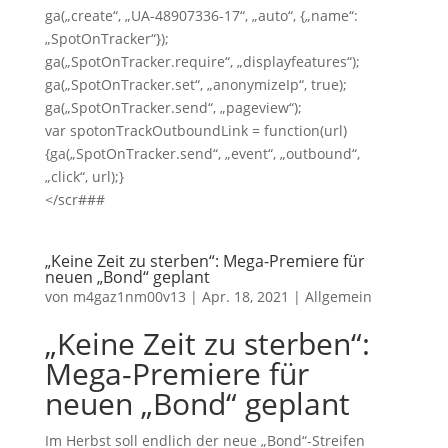
ga(„create“, „UA-48907336-17“, „auto“, {„name“:
„SpotOnTracker“});
ga(„SpotOnTracker.require“, „displayfeatures“);
ga(„SpotOnTracker.set“, „anonymizeIp“, true);
ga(„SpotOnTracker.send“, „pageview“);
var spotonTrackOutboundLink = function(url)
{ga(„SpotOnTracker.send“, „event“, „outbound“,
„click“, url);}
</scr###
„Keine Zeit zu sterben“: Mega-Premiere für
neuen „Bond“ geplant
von
m4gaz1nm00v13
|
Apr. 18, 2021
|
Allgemein
„Keine Zeit zu sterben“:
Mega-Premiere für
neuen „Bond“ geplant
Im Herbst soll endlich der neue „Bond“-Streifen