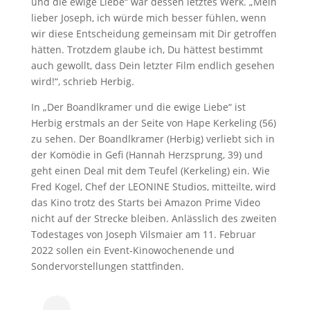
und die ewige Liebe“ war dessen letztes Werk. „Mein
lieber Joseph, ich würde mich besser fühlen, wenn
wir diese Entscheidung gemeinsam mit Dir getroffen
hätten. Trotzdem glaube ich, Du hättest bestimmt
auch gewollt, dass Dein letzter Film endlich gesehen
wird!“, schrieb Herbig.
In „Der Boandlkramer und die ewige Liebe“ ist
Herbig erstmals an der Seite von Hape Kerkeling (56)
zu sehen. Der Boandlkramer (Herbig) verliebt sich in
der Komödie in Gefi (Hannah Herzsprung, 39) und
geht einen Deal mit dem Teufel (Kerkeling) ein. Wie
Fred Kogel, Chef der LEONINE Studios, mitteilte, wird
das Kino trotz des Starts bei Amazon Prime Video
nicht auf der Strecke bleiben. Anlässlich des zweiten
Todestages von Joseph Vilsmaier am 11. Februar
2022 sollen ein Event-Kinowochenende und
Sondervorstellungen stattfinden.