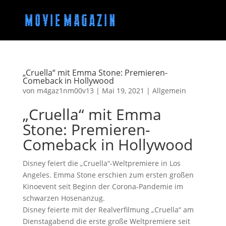
„Cruella“ mit Emma Stone: Premieren-
Comeback in Hollywood
von
m4gaz1nm00v13
|
Mai 19, 2021
|
Allgemein
„Cruella“ mit Emma
Stone: Premieren-
Comeback in Hollywood
Disney feiert die „Cruella“-Weltpremiere in Los
Angeles. Emma Stone erschien zum ersten großen
Kinoevent seit Beginn der Corona-Pandemie im
schwarzen Hosenanzug.
Disney feierte mit der Realverfilmung „Cruella“ am
Dienstagabend die erste große Weltpremiere seit