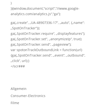
)
})(window,document,“script“,“//www.google-
analytics.com/analytics.js“,“ga“);
ga(„create“, „UA-48907336-17“, „auto“, {„name“:
„SpotOnTracker“});
ga(„SpotOnTracker.require“, „displayfeatures“);
ga(„SpotOnTracker.set“, „anonymizeIp“, true);
ga(„SpotOnTracker.send“, „pageview“);
var spotonTrackOutboundLink = function(url)
{ga(„SpotOnTracker.send“, „event“, „outbound“,
„click“, url);}
</scr###
Allgemein
Consumer-Electronics
Filme