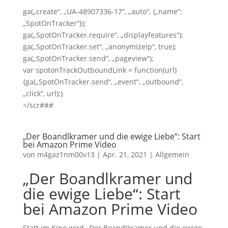
ga(„create“, „UA-48907336-17“, „auto“, {„name“:
„SpotOnTracker“});
ga(„SpotOnTracker.require“, „displayfeatures“);
ga(„SpotOnTracker.set“, „anonymizeIp“, true);
ga(„SpotOnTracker.send“, „pageview“);
var spotonTrackOutboundLink = function(url)
{ga(„SpotOnTracker.send“, „event“, „outbound“,
„click“, url);}
</scr###
„Der Boandlkramer und die ewige Liebe“: Start
bei Amazon Prime Video
von
m4gaz1nm00v13
|
Apr. 21, 2021
|
Allgemein
„Der Boandlkramer und
die ewige Liebe“: Start
bei Amazon Prime Video
Statt im Kino wird „Der Boandlkramer und die ewige