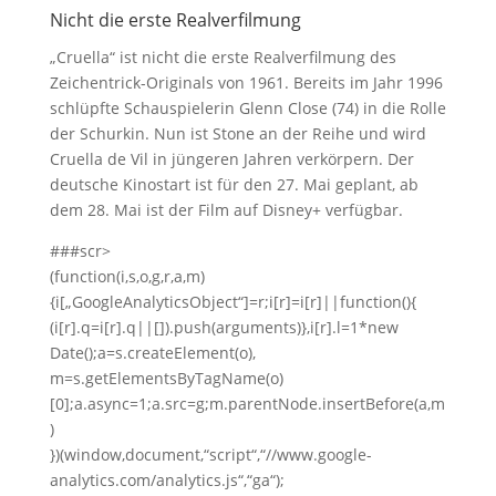
Nicht die erste Realverfilmung
„Cruella“ ist nicht die erste Realverfilmung des
Zeichentrick-Originals von 1961. Bereits im Jahr 1996
schlüpfte Schauspielerin Glenn Close (74) in die Rolle
der Schurkin. Nun ist Stone an der Reihe und wird
Cruella de Vil in jüngeren Jahren verkörpern. Der
deutsche Kinostart ist für den 27. Mai geplant, ab
dem 28. Mai ist der Film auf Disney+ verfügbar.
###scr>
(function(i,s,o,g,r,a,m)
{i[„GoogleAnalyticsObject“]=r;i[r]=i[r]||function(){
(i[r].q=i[r].q||[]).push(arguments)},i[r].l=1*new
Date();a=s.createElement(o),
m=s.getElementsByTagName(o)
[0];a.async=1;a.src=g;m.parentNode.insertBefore(a,m
)
})(window,document,“script“,“//www.google-
analytics.com/analytics.js“,“ga“);