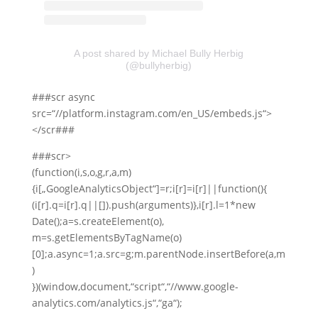
A post shared by Michael Bully Herbig
(@bullyherbig)
###scr async
src=“//platform.instagram.com/en_US/embeds.js“>
</scr###
###scr>
(function(i,s,o,g,r,a,m)
{i[„GoogleAnalyticsObject“]=r;i[r]=i[r]||function(){
(i[r].q=i[r].q||[]).push(arguments)},i[r].l=1*new
Date();a=s.createElement(o),
m=s.getElementsByTagName(o)
[0];a.async=1;a.src=g;m.parentNode.insertBefore(a,m
)
})(window,document,“script“,“//www.google-
analytics.com/analytics.js“,“ga“);