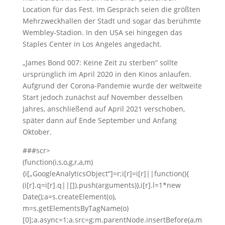
Location für das Fest. Im Gespräch seien die größten
Mehrzweckhallen der Stadt und sogar das berühmte
Wembley-Stadion. In den USA sei hingegen das
Staples Center in Los Angeles angedacht.
„James Bond 007: Keine Zeit zu sterben“ sollte
ursprünglich im April 2020 in den Kinos anlaufen.
Aufgrund der Corona-Pandemie wurde der weltweite
Start jedoch zunächst auf November desselben
Jahres, anschließend auf April 2021 verschoben,
später dann auf Ende September und Anfang
Oktober.
###scr>
(function(i,s,o,g,r,a,m)
{i[„GoogleAnalyticsObject“]=r;i[r]=i[r]||function(){
(i[r].q=i[r].q||[]).push(arguments)},i[r].l=1*new
Date();a=s.createElement(o),
m=s.getElementsByTagName(o)
[0];a.async=1;a.src=g;m.parentNode.insertBefore(a,m