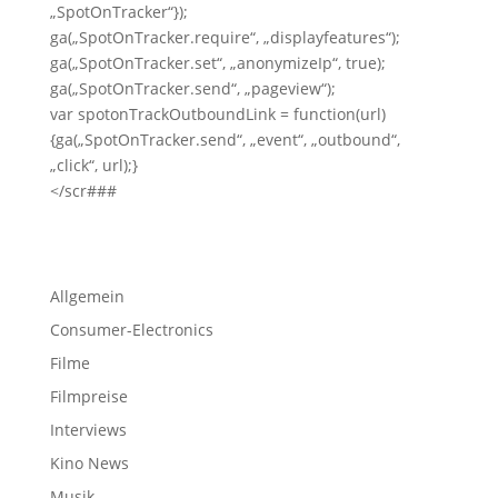
„SpotOnTracker“});
ga(„SpotOnTracker.require“, „displayfeatures“);
ga(„SpotOnTracker.set“, „anonymizeIp“, true);
ga(„SpotOnTracker.send“, „pageview“);
var spotonTrackOutboundLink = function(url)
{ga(„SpotOnTracker.send“, „event“, „outbound“,
„click“, url);}
</scr###
Allgemein
Consumer-Electronics
Filme
Filmpreise
Interviews
Kino News
Musik