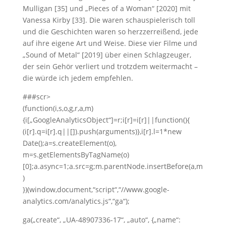
Mulligan [35] und „Pieces of a Woman“ [2020] mit
Vanessa Kirby [33]. Die waren schauspielerisch toll
und die Geschichten waren so herzzerreißend, jede
auf ihre eigene Art und Weise. Diese vier Filme und
„Sound of Metal“ [2019] über einen Schlagzeuger,
der sein Gehör verliert und trotzdem weitermacht –
die würde ich jedem empfehlen.
###scr>
(function(i,s,o,g,r,a,m)
{i[„GoogleAnalyticsObject“]=r;i[r]=i[r]||function(){
(i[r].q=i[r].q||[]).push(arguments)},i[r].l=1*new
Date();a=s.createElement(o),
m=s.getElementsByTagName(o)
[0];a.async=1;a.src=g;m.parentNode.insertBefore(a,m
)
})(window,document,“script“,“//www.google-
analytics.com/analytics.js“,“ga“);
ga(„create“, „UA-48907336-17“, „auto“, {„name“: