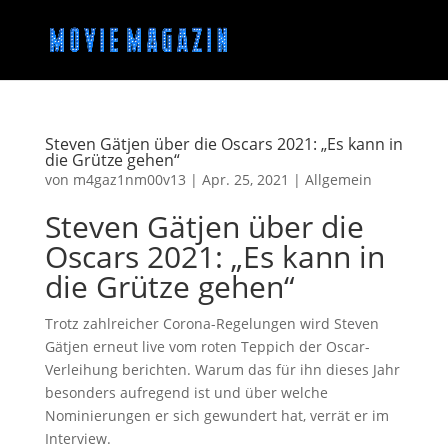
Steven Gätjen über die Oscars 2021: „Es kann in
die Grütze gehen“
von
m4gaz1nm00v13
|
Apr. 25, 2021
|
Allgemein
Steven Gätjen über die
Oscars 2021: „Es kann in
die Grütze gehen“
Trotz zahlreicher Corona-Regelungen wird Steven
Gätjen erneut live vom roten Teppich der Oscar-
Verleihung berichten. Warum das für ihn dieses Jahr
besonders aufregend ist und über welche
Nominierungen er sich gewundert hat, verrät er im
Interview.