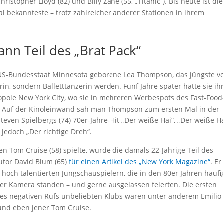
ristopher Lloyd (82) und Billy Zane (55, „Titanic“). Bis heute ist die
nal bekannteste – trotz zahlreicher anderer Stationen in ihrem
dann Teil des „Brat Pack“
m US-Bundesstaat Minnesota geborene Lea Thompson, das jüngste v
in, sondern Balletttänzerin werden. Fünf Jahre später hatte sie ih
pole New York City, wo sie in mehreren Werbespots des Fast-Food
e. Auf der Kinoleinwand sah man Thompson zum ersten Mal in der
teven Spielbergs (74) 70er-Jahre-Hit „Der weiße Hai“, „Der weiße Ha
 jedoch „Der richtige Dreh“.
Tom Cruise (58) spielte, wurde die damals 22-Jährige Teil des
utor David Blum (65)
für einen Artikel des „New York Magazine“
. Er
och talentierten Jungschauspielern, die in den 80er Jahren häufi
er Kamera standen – und gerne ausgelassen feierten. Die ersten
ines negativen Rufs unbeliebten Klubs waren unter anderem Emilio
) und eben jener Tom Cruise.