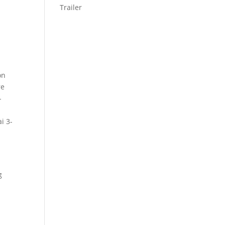
Trailer
on
re
-
i 3-
g