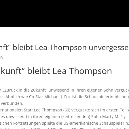
nft“ bleibt Lea Thompson unvergess
in
ukunft“ bleibt Lea Thompson
in „Zurück in die Zukunft“ unwissend in ihren eigenen Sohn verguck
Ähnlich wie Co-Star Michael J. Fox ist die Schauspielerin bis heu
e verbunden.
rnationalen Star: Lea Thompson (60) verguckte sich im ersten Teil
aines unwissend in ihren eigenen (zeitreisenden) Sohn Marty McFly
greichen Fortsetzungen spielte die US-amerikanische Schauspielerin,