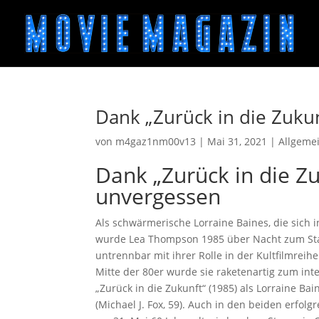
Dank „Zurück in die Zuku
von
m4gaz1nm00v13
|
Mai 31, 2021
|
Allgeme
Dank „Zurück in die Z
unvergessen
Als schwärmerische Lorraine Baines, die sich 
wurde Lea Thompson 1985 über Nacht zum Star. 
untrennbar mit ihrer Rolle in der Kultfilmreih
Mitte der 80er wurde sie raketenartig zum inte
„Zurück in die Zukunft“ (1985) als Lorraine B
(Michael J. Fox, 59). Auch in den beiden erfol