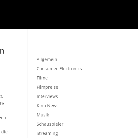
Startseite
en
Allgemein
Consumer-Electronics
Filme
Filmpreise
t,
Interviews
te
Kino News
Musik
 von
Schauspieler
 die
Streaming