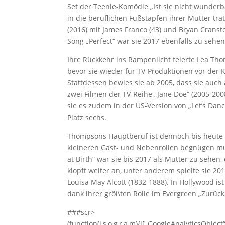
Set der Teenie-Komödie „Ist sie nicht wunderba
in die beruflichen Fußstapfen ihrer Mutter tra
(2016) mit James Franco (43) und Bryan Cranst
Song „Perfect“ war sie 2017 ebenfalls zu sehen
Ihre Rückkehr ins Rampenlicht feierte Lea T
bevor sie wieder für TV-Produktionen vor der 
Stattdessen bewies sie ab 2005, dass sie auch
zwei Filmen der TV-Reihe „Jane Doe“ (2005-2008)
sie es zudem in der US-Version von „Let’s Dance
Platz sechs.
Thompsons Hauptberuf ist dennoch bis heute d
kleineren Gast- und Nebenrollen begnügen muss
at Birth“ war sie bis 2017 als Mutter zu sehe
klopft weiter an, unter anderem spielte sie 2
Louisa May Alcott (1832-1888). In Hollywood is
dank ihrer größten Rolle im Evergreen „Zurück 
###scr>
(function(i,s,o,g,r,a,m){i[„GoogleAnalyticsObject“