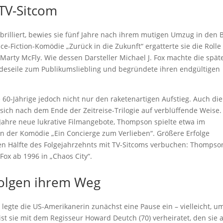
 TV-Sitcom
rilliert, bewies sie fünf Jahre nach ihrem mutigen Umzug in den 
ce-Fiction-Komödie „Zurück in die Zukunft“ ergatterte sie die Rolle
 Marty McFly. Wie dessen Darsteller Michael J. Fox machte die spät
ndeseile zum Publikumsliebling und begründete ihren endgültigen
 60-Jährige jedoch nicht nur den raketenartigen Aufstieg. Auch die
ich nach dem Ende der Zeitreise-Trilogie auf verblüffende Weise.
r Jahre neue lukrative Filmangebote, Thompson spielte etwa im
 in der Komödie „Ein Concierge zum Verlieben“. Größere Erfolge
ten Hälfte des Folgejahrzehnts mit TV-Sitcoms verbuchen: Thompso
 Fox ab 1996 in „Chaos City“.
olgen ihrem Weg
 legte die US-Amerikanerin zunächst eine Pause ein – vielleicht, u
 ist sie mit dem Regisseur Howard Deutch (70) verheiratet, den sie