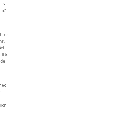
its
im?“
ühne,
hr.
Bei
affte
nde
ched
o
lich