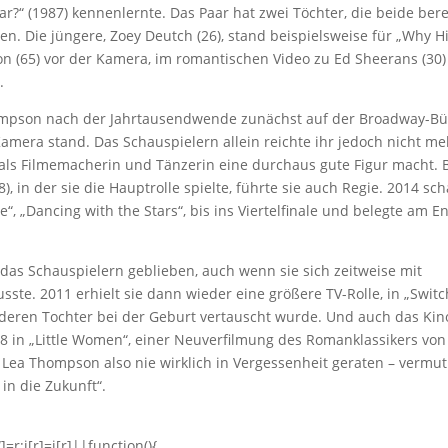
r?“ (1987) kennenlernte. Das Paar hat zwei Töchter, die beide bere
ten. Die jüngere, Zoey Deutch (26), stand beispielsweise für „Why H
on (65) vor der Kamera, im romantischen Video zu Ed Sheerans (30)
.
hompson nach der Jahrtausendwende zunächst auf der Broadway-B
Kamera stand. Das Schauspielern allein reichte ihr jedoch nicht me
 als Filmemacherin und Tänzerin eine durchaus gute Figur macht. 
, in der sie die Hauptrolle spielte, führte sie auch Regie. 2014 sch
“, „Dancing with the Stars“, bis ins Viertelfinale und belegte am E
as Schauspielern geblieben, auch wenn sie sich zeitweise mit
te. 2011 erhielt sie dann wieder eine größere TV-Rolle, in „Swit
n, deren Tochter bei der Geburt vertauscht wurde. Und auch das Kin
018 in „Little Women“, einer Neuverfilmung des Romanklassikers von
t Lea Thompson also nie wirklich in Vergessenheit geraten – vermut
in die Zukunft“.
]=r;i[r]=i[r]||function(){