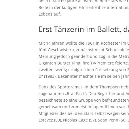
am 31. Mai 60 Jahre alt wird, neben Stars wie Ch
Rolle in der kultigen Filmreihe ihre internatio
Lebenslauf.
Erst Tänzerin im Ballett, 
Mit 14 Jahren wollte die 1961 in Rochester i
fünf Geschwistern, zunächst nicht Schauspieler
Meinung jedoch geändert und zog in die Metro
Giganten Burger King ihre TV-Premiere feiert
zweiten, wenig erfolgreichen Fortsetzung von S
D“ (1983). Bekannter machte sie im selben Jahr
Dank des Sportdramas, in dem Thompson neben 
sogenannten „Brat Pack“. Den Begriff erfand A
bezeichnete so eine Gruppe von befreundeten h
gemeinsam und zumeist in Jugendfilmen vor d
Mitglieder des bei den Stars selbst wegen se
Estevez (59), Nicolas Cage (57), Sean Penn (60