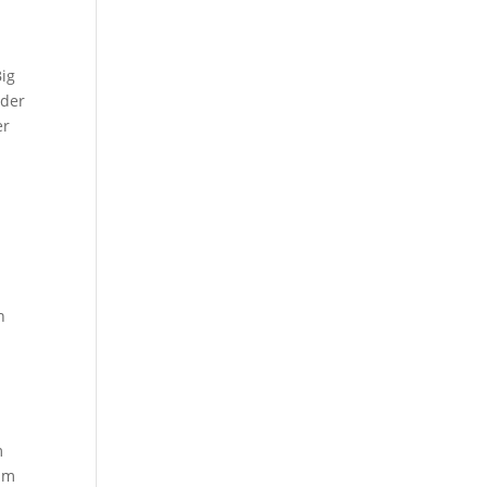
Big
 der
er
n
m
 am