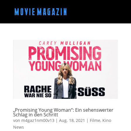
„Promising Young Woman“: Ein sehenswerter
Schlag in den Schritt
von
m4gaz1nm00v13
|
Aug. 18, 2021
|
Filme
,
Kino
News