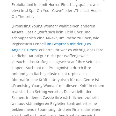
Exploitationfilme mit Horror-Einschlag quälen, wie
etwa in „I Spit On Your Grave“ oder „The Last House
On The Left“.
„Promising Young Woman“ wählt einen anderen
Ansatz. Cassie „wirft sich kein Kleid über und
schnappt sich eine AK-47“, um Rache zu üben, wie
Regisseurin Fennell
im Gespräch mit der „Los
Angeles Times“
erklärte. Ihr war es wichtig, dass ihre
zierliche Hauptfigur nicht per Waffengewalt
versucht, das Kräftegleichgewicht auf ihre Seite zu
kippen. Auch hat die Protagonistin durch ihre
unbändigen Rachegelüste nicht urplötzlich
übernatürliche Kräfte. Untypisch für das Genre ist
„Promising Young Woman“ mit diesem Kniff in einem
realistischen Setting verortet. Das verleiht den
Szenen, in denen Cassie ihre nächtlichen, zumeist
weitaus stämmigeren Begleiter konfrontiert, eine
beklemmende Spannung. Und ein Finale, das einem
so schnell nicht mehr aus dem Kopf gehen wird.